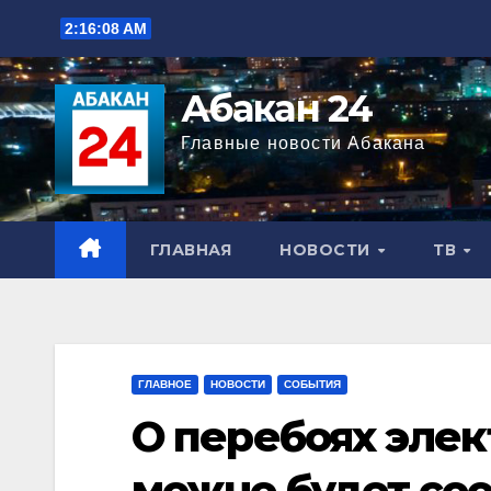
Перейти
2:16:09 AM
к
содержимому
Абакан 24
Главные новости Абакана
ГЛАВНАЯ
НОВОСТИ
ТВ
ГЛАВНОЕ
НОВОСТИ
СОБЫТИЯ
О перебоях элек
можно будет со