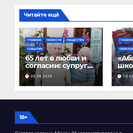
Читайте ещё
ГЛАВНОЕ
НОВОСТИ
ОБЩЕСТВО
ГЛАВНО
СОБЫТИЯ
ОБРАЗО
65 лет в любви и
«Аб
согласии: супруги
шко
Бакутины из
Хак
05.08.2026
05.0
Абакана отметили
ста
«железную»
еже
свадьбу
бла
я а
18+