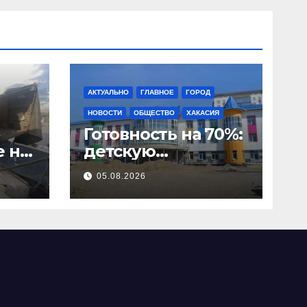
АКТУАЛЬНО
ГЛАВНОЕ
ГОРОД
НОВОСТИ
ОБЩЕСТВО
ХАКАСИЯ
Готовность на 70%:
е на
️детскую
поликлинику в
05.08.2026
Арбане введут в
эксплуатацию до
конца года