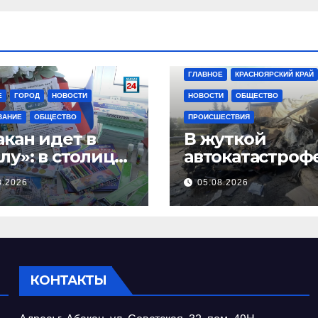
ГЛАВНОЕ
КРАСНОЯРСКИЙ КРАЙ
Е
ГОРОД
НОВОСТИ
НОВОСТИ
ОБЩЕСТВО
ВАНИЕ
ОБЩЕСТВО
ПРОИСШЕСТВИЯ
акан идет в
В жуткой
лу»: в столице
автокатастроф
асии
красноярской
8.2026
05.08.2026
ртовала
трассе погиб
годная
мужчина
готворительна
кция
КОНТАКТЫ