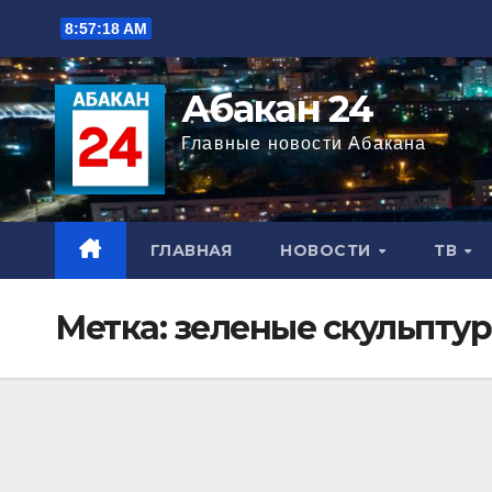
Перейти
8:57:19 AM
к
содержимому
Абакан 24
Главные новости Абакана
ГЛАВНАЯ
НОВОСТИ
ТВ
Метка:
зеленые скульпту