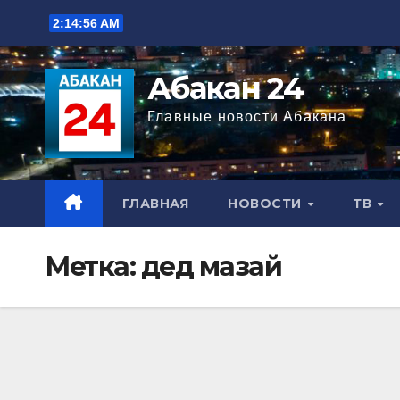
Перейти
2:14:56 AM
к
содержимому
Абакан 24
Главные новости Абакана
ГЛАВНАЯ
НОВОСТИ
ТВ
Метка:
дед мазай