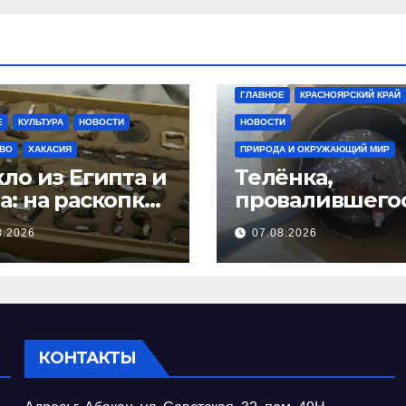
ГЛАВНОЕ
КРАСНОЯРСКИЙ КРАЙ
Е
КУЛЬТУРА
НОВОСТИ
НОВОСТИ
ВО
ХАКАСИЯ
ПРИРОДА И ОКРУЖАЮЩИЙ МИР
кло из Египта и
Телёнка,
а: на раскопках
провалившегос
оградском
глубокий коло
8.2026
07.08.2026
оне нашли
спасли в сосе
ни бусин
Красноярском
крае
КОНТАКТЫ