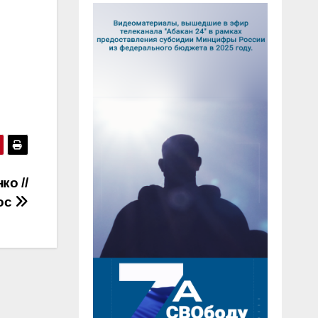
о //
ос