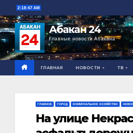
Перейти
2:18:48 AM
к
содержимому
Абакан 24
Главные новости Абакана
ГЛАВНАЯ
НОВОСТИ
ТВ
ГЛАВНОЕ
ГОРОД
КОММУНАЛЬНОЕ ХОЗЯЙСТВО
НОВО
На улице Некрас
асфальт: дорож