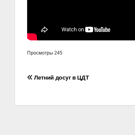
Просмотры
245
Навигация
Летний досуг в ЦДТ
по
записям