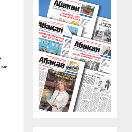
й
ками