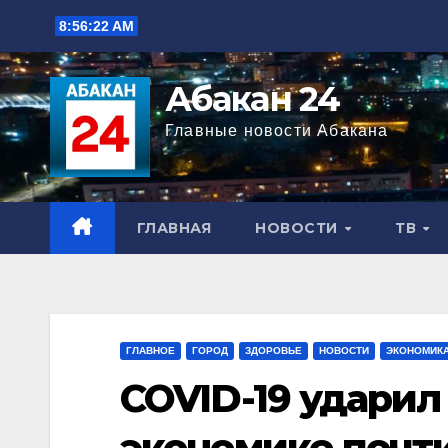
Перейти
8:56:23 AM
к
содержимому
Абакан 24
Главные новости Абакана
ГЛАВНАЯ
НОВОСТИ
ТВ
ГЛАВНОЕ
ГОРОД
ЗДОРОВЬЕ
НОВОСТИ
ЭКОНОМИК
COVID-19 ударил
экономике почти